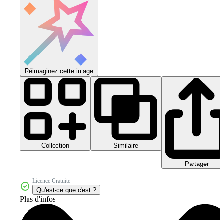
Réimaginez cette image
Collection
Similaire
Partager
Licence Gratuite
Qu'est-ce que c'est ?
Plus d'infos