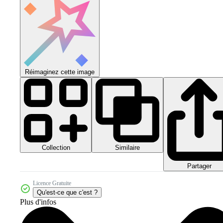
Réimaginez cette image
Collection
Similaire
Partager
Licence Gratuite
Qu'est-ce que c'est ?
Plus d'infos