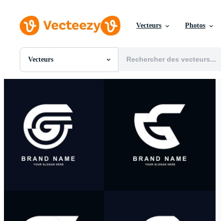
Vecteurs
Photos
Vecteurs
Toutes Images
Photos
PNGs
PSDs
SVGs
Modèles
Vecteurs
Vidéos
Motion graphics
Images Éditoriales
Événements Éditoriaux