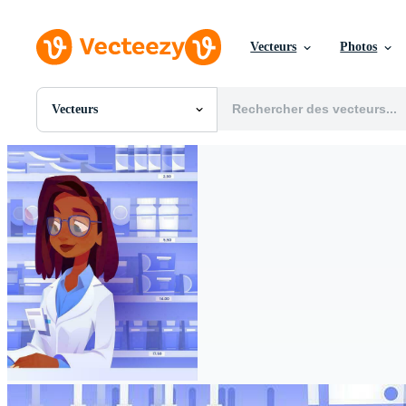
Vecteurs
Photos
Vecteurs
Toutes Images
Photos
PNGs
PSDs
SVGs
Modèles
Vecteurs
Vidéos
Motion graphics
Images Éditoriales
Événements Éditoriaux