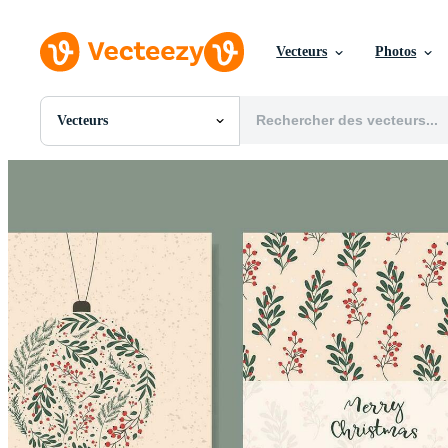
Vecteurs
Photos
Vecteurs
Toutes Images
Photos
PNGs
PSDs
SVGs
Modèles
Vecteurs
Vidéos
Motion graphics
Images Éditoriales
Événements Éditoriaux