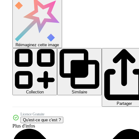
Réimaginez cette image
Collection
Similaire
Partager
Licence Gratuite
Qu'est-ce que c'est ?
Plus d'infos