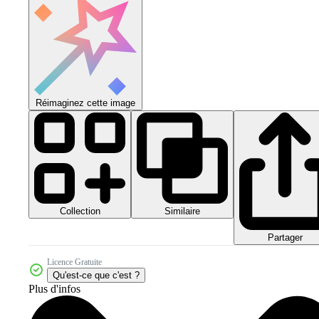
Réimaginez cette image
Collection
Similaire
Partager
Licence Gratuite
Qu'est-ce que c'est ?
Plus d'infos