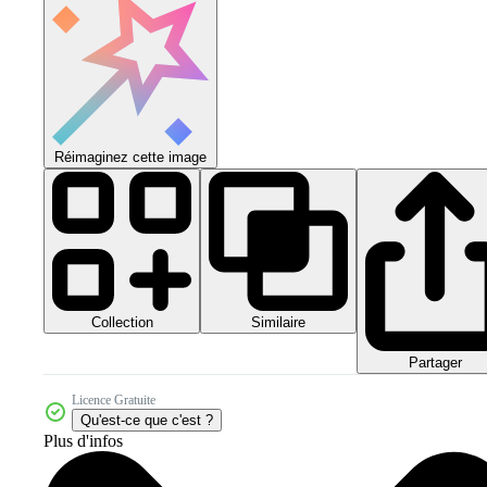
Réimaginez cette image
Collection
Similaire
Partager
Licence Gratuite
Qu'est-ce que c'est ?
Plus d'infos