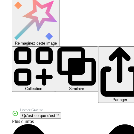
Réimaginez cette image
Collection
Similaire
Partager
Licence Gratuite
Qu'est-ce que c'est ?
Plus d'infos