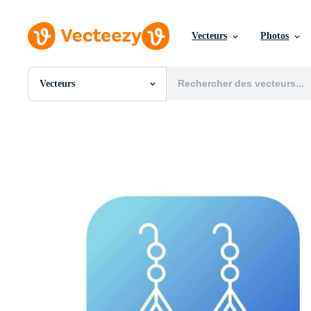
Vecteurs
Photos
Vecteurs
Toutes Images
Photos
PNGs
PSDs
SVGs
Modèles
Vecteurs
Vidéos
Motion graphics
Images Éditoriales
Événements Éditoriaux