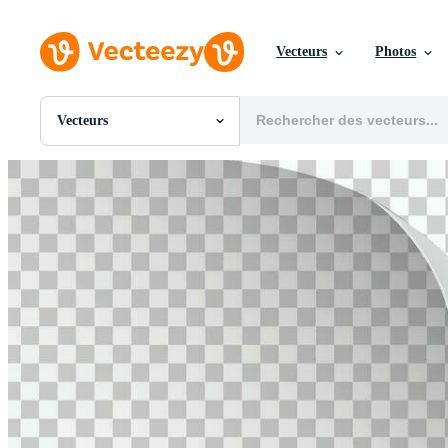
Vecteurs
Photos
Vecteurs
Toutes Images
Photos
PNGs
PSDs
SVGs
Modèles
Vecteurs
Vidéos
Motion graphics
Images Éditoriales
Événements Éditoriaux