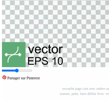
Partager sur Pinterest
recourbé page coin avec ombre sur
tourner, peler, faire défiler livre. 