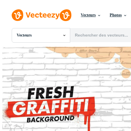
Vecteurs
Photos
Vecteurs
Toutes Images
Photos
PNGs
PSDs
SVGs
Modèles
Vecteurs
Vidéos
Motion graphics
Images Éditoriales
Événements Éditoriaux