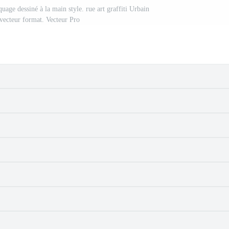
uage dessiné à la main style. rue art graffiti Urbain
vecteur format. Vecteur Pro