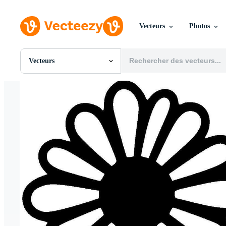
Vecteurs
Photos
Vecteurs
Toutes Images
Photos
PNGs
PSDs
SVGs
Modèles
Vecteurs
Vidéos
Motion graphics
Images Éditoriales
Événements Éditoriaux