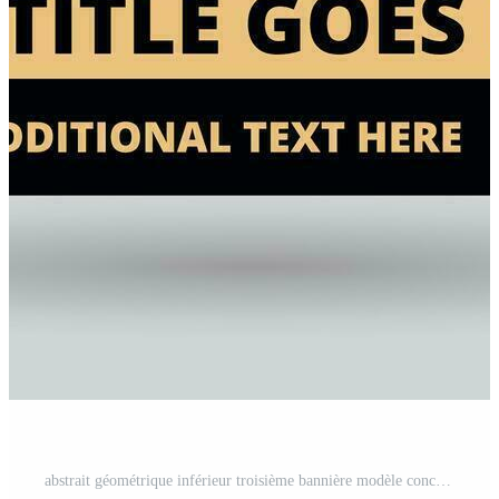
abstrait géométrique inférieur troisième bannière modèle conception vecteur illustration Vecteur Gratuit et SVG Gratuit