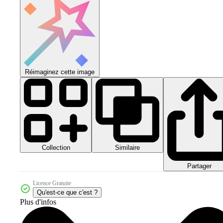
Réimaginez cette image
Collection
Similaire
Partager
Licence Gratuite
Qu'est-ce que c'est ?
Plus d'infos