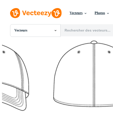
Vecteurs
Photos
Vecteurs
Toutes Images
Photos
PNGs
PSDs
SVGs
Modèles
Vecteurs
Vidéos
Motion graphics
Images Éditoriales
Événements Éditoriaux