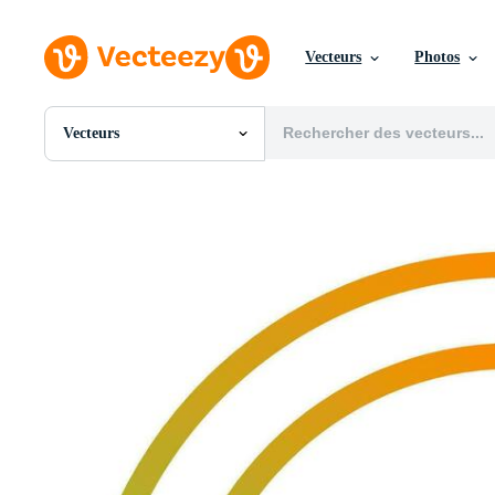
Vecteurs
Photos
Vecteurs
Toutes Images
Photos
PNGs
PSDs
SVGs
Modèles
Vecteurs
Vidéos
Motion graphics
Images Éditoriales
Événements Éditoriaux