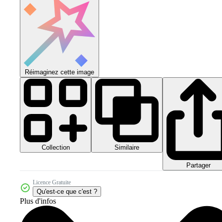
Réimaginez cette image
Collection
Similaire
Partager
Licence Gratuite
Qu'est-ce que c'est ?
Plus d'infos