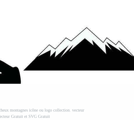
heux montagnes icône ou logo collection. vecteur
Vecteur Gratuit et SVG Gratuit