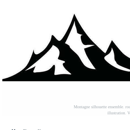
Montagne silhouette ensemble. roc
illustration. 