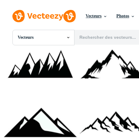
Vecteurs
Photos
Vecteurs
Toutes Images
Photos
PNGs
PSDs
SVGs
Modèles
Vecteurs
Vidéos
Motion graphics
Images Éditoriales
Événements Éditoriaux