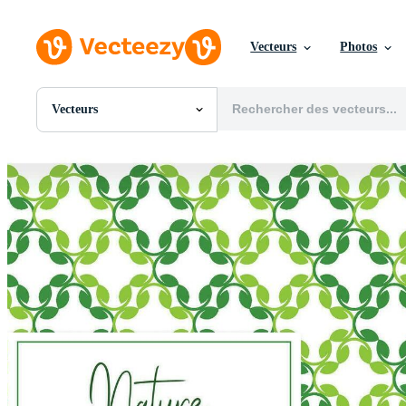
Vecteurs
Photos
Vecteurs
Toutes Images
Photos
PNGs
PSDs
SVGs
Modèles
Vecteurs
Vidéos
Motion graphics
Images Éditoriales
Événements Éditoriaux