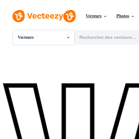
Vecteurs
Photos
Vecteurs
Toutes Images
Photos
PNGs
PSDs
SVGs
Modèles
Vecteurs
Vidéos
Motion graphics
Images Éditoriales
Événements Éditoriaux