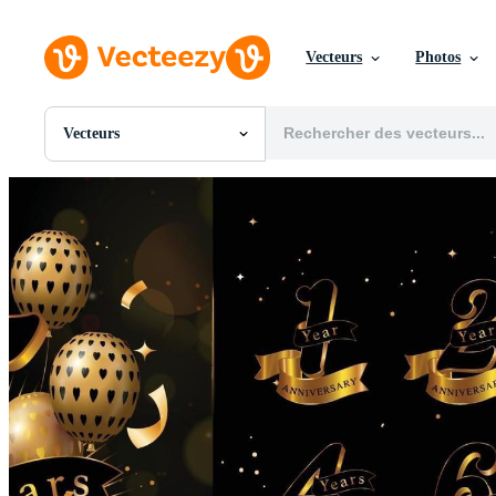
Vecteurs
Photos
Vecteurs
Toutes Images
Photos
PNGs
PSDs
SVGs
Modèles
Vecteurs
Vidéos
Motion graphics
Images Éditoriales
Événements Éditoriaux