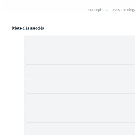
concept d'anniversaire élég
Mots-clés associés