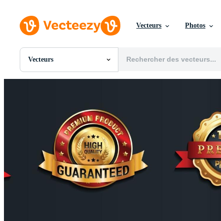
Vecteurs
Photos
Vecteurs
Toutes Images
Photos
PNGs
PSDs
SVGs
Modèles
Vecteurs
Vidéos
Motion graphics
Images Éditoriales
Événements Éditoriaux