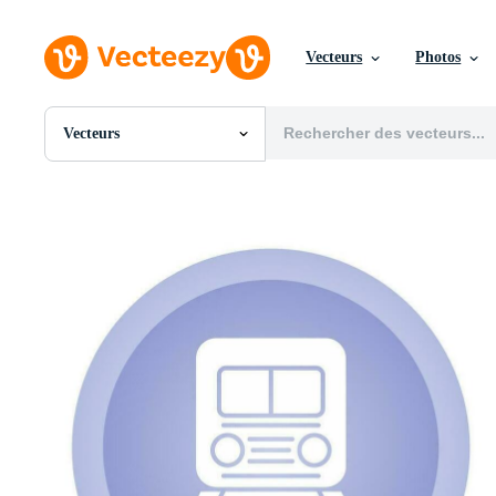
Vecteurs
Photos
Vecteurs
Toutes Images
Photos
PNGs
PSDs
SVGs
Modèles
Vecteurs
Vidéos
Motion graphics
Images Éditoriales
Événements Éditoriaux