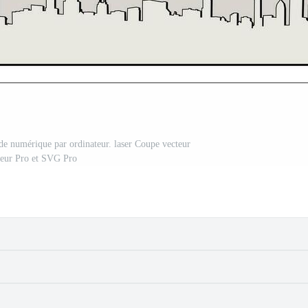
 numérique par ordinateur. laser Coupe vecteur
teur Pro et SVG Pro