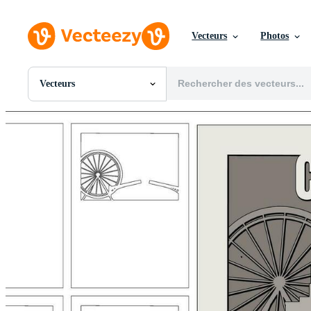
Vecteurs
Photos
Vecteurs
Toutes Images
Photos
PNGs
PSDs
SVGs
Modèles
Vecteurs
Vidéos
Motion graphics
Images Éditoriales
Événements Éditoriaux