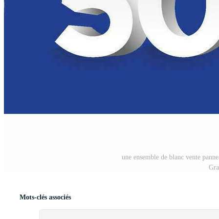
une ensemble de blanc vente pannea
Gra
Mots-clés associés