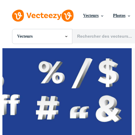
Vecteurs
Photos
Vecteurs
Toutes Images
Photos
PNGs
PSDs
SVGs
Modèles
Vecteurs
Vidéos
Motion graphics
Images Éditoriales
Événements Éditoriaux