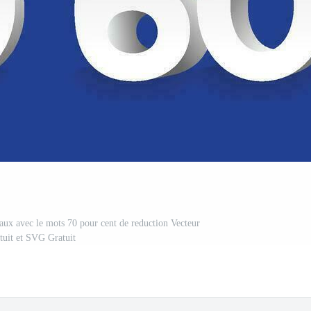
ux avec le mots 70 pour cent de reduction Vecteur
tuit et SVG Gratuit