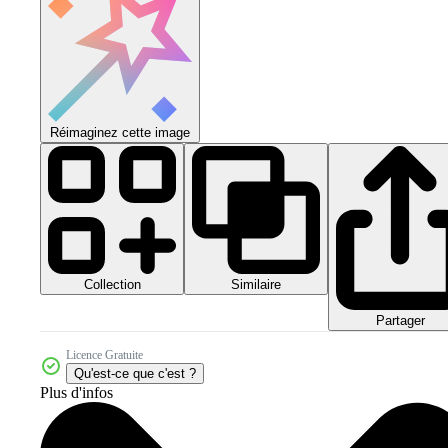
Réimaginez cette image
Collection
Similaire
Partager
Licence Gratuite
Qu'est-ce que c'est ?
Plus d'infos