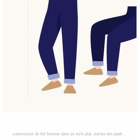
constructeur de bel homme dans un style plat. parties des jambes et des bras du corps, émotions du visage, coupes de cheveux et gestes des mains. personnage de dessin animé de vecteur Vecteur Gratuit