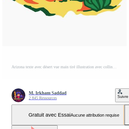
Arizona texte avec désert vue main tiré illustration avec collines et herbe, cactus plante. adapté pour T-shirt conception, marchandise, autocollants, etc. vecteur graphique. Vecteur Pro et SVG Pro
M. Irkham Saddad
Suivre
2 845 Ressources
Gratuit avec Essai
Aucune attribution requise