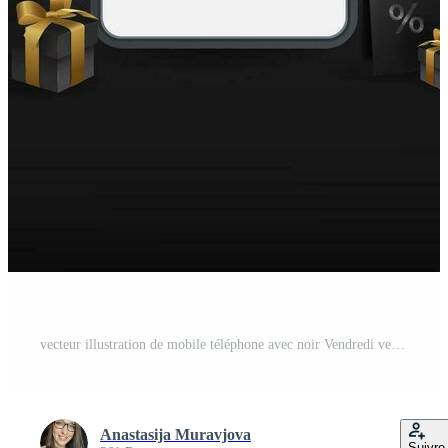
vecteur illustration de mobile téléphone avec noir Vendredi vente texte. 3d réaliste téléphone intelligent illustration avec décoration de achats Sacs, des ballons, cadeaux et confettis dans noir et or couleurs. Vecteur Pro
Anastasija Muravjova
Suivre