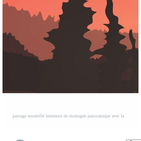
paysage ensoleillé lumineux de montagne panoramique avec la forêt dense - vecteur Vecteur Pro