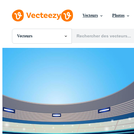
Vecteurs
Photos
Vecteurs
Toutes Images
Photos
PNGs
PSDs
SVGs
Modèles
Vecteurs
Vidéos
Motion graphics
Images Éditoriales
Événements Éditoriaux