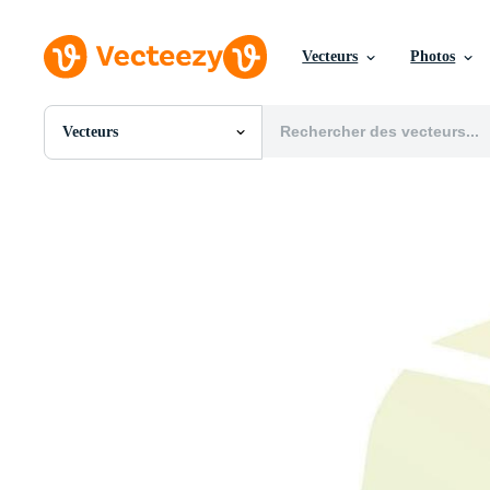
Vecteurs
Photos
Vecteurs
Toutes Images
Photos
PNGs
PSDs
SVGs
Modèles
Vecteurs
Vidéos
Motion graphics
Images Éditoriales
Événements Éditoriaux