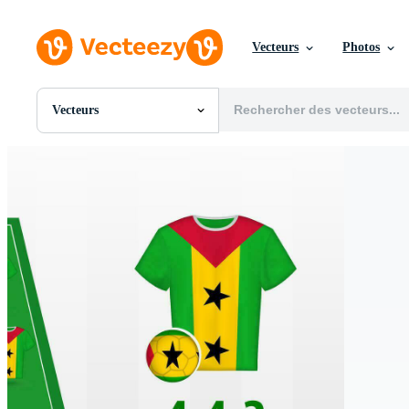
Vecteurs
Photos
Vecteurs
Toutes Images
Photos
PNGs
PSDs
SVGs
Modèles
Vecteurs
Vidéos
Motion graphics
Images Éditoriales
Événements Éditoriaux