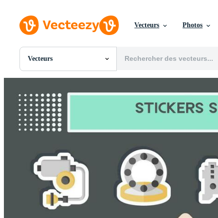
Vecteurs
Photos
Vecteurs
Toutes Images
Photos
PNGs
PSDs
SVGs
Modèles
Vecteurs
Vidéos
Motion graphics
Images Éditoriales
Événements Éditoriaux