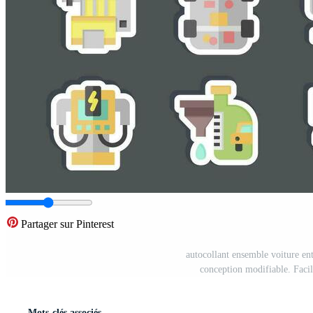
Partager sur Pinterest
autocollant ensemble voiture ent
conception modifiable. Facil
Mots-clés associés