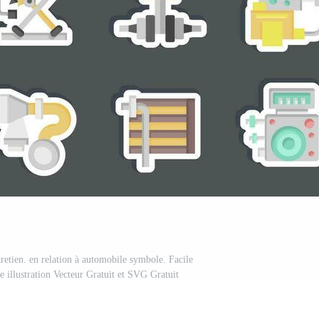
retien. en relation à automobile symbole. Facile
e illustration Vecteur Gratuit et SVG Gratuit