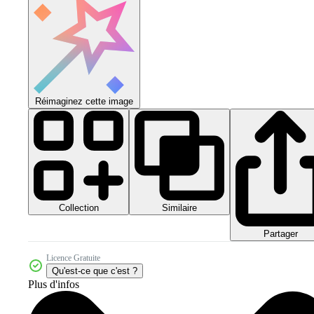
Réimaginez cette image
Collection
Similaire
Partager
Licence Gratuite
Qu'est-ce que c'est ?
Plus d'infos