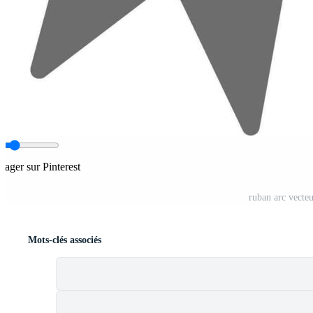
rtager sur Pinterest
ruban arc vecte
Mots-clés associés