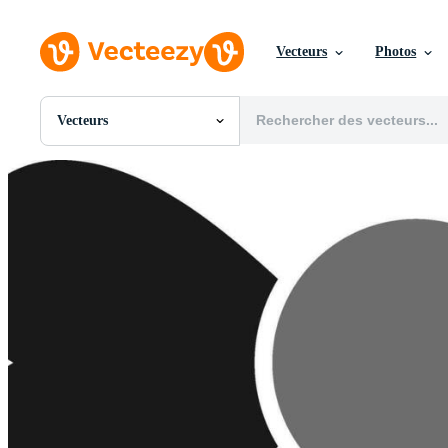
Vecteurs
Photos
Vecteurs
Toutes Images
Photos
PNGs
PSDs
SVGs
Modèles
Vecteurs
Vidéos
Motion graphics
Images Éditoriales
Événements Éditoriaux