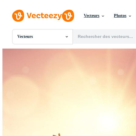
Vecteurs
Photos
Vecteurs
Toutes Images
Photos
PNGs
PSDs
SVGs
Modèles
Vecteurs
Vidéos
Motion graphics
Images Éditoriales
Événements Éditoriaux