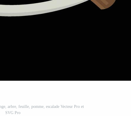
nge, arbre, feuille, pomme, escalade Vecteur Pro et
SVG Pro