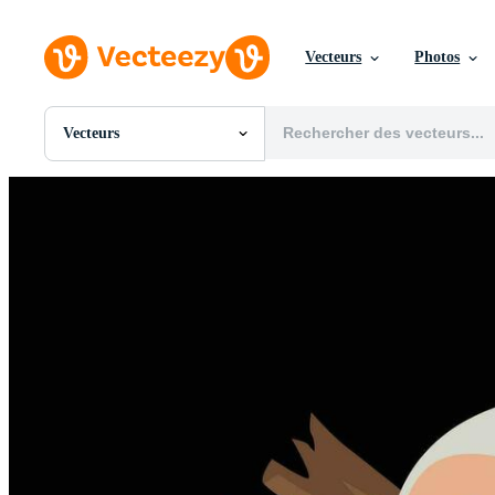
Vecteurs
Photos
Vecteurs
Toutes Images
Photos
PNGs
PSDs
SVGs
Modèles
Vecteurs
Vidéos
Motion graphics
Images Éditoriales
Événements Éditoriaux