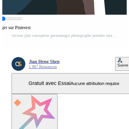
ager sur Pinterest
vecteur plat conception personnages photographe prendre image Vecteur Pro
Jian Heng Shen
Suivre
1 007 Ressources
Gratuit avec Essai
Aucune attribution requise