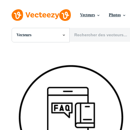
Vecteurs
Photos
Vecteurs
Toutes Images
Photos
PNGs
PSDs
SVGs
Modèles
Vecteurs
Vidéos
Motion graphics
Images Éditoriales
Événements Éditoriaux