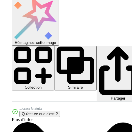
Réimaginez cette image
Collection
Similaire
Partager
Licence Gratuite
Qu'est-ce que c'est ?
Plus d'infos