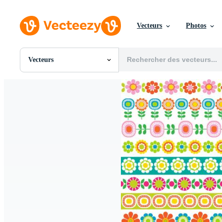
Vecteurs
Photos
Vecteurs
Toutes Images
Photos
PNGs
PSDs
SVGs
Modèles
Vecteurs
Vidéos
Motion graphics
Images Éditoriales
Événements Éditoriaux