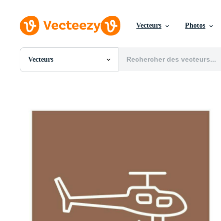
Vecteurs
Photos
Vecteurs
Toutes Images
Photos
PNGs
PSDs
SVGs
Modèles
Vecteurs
Vidéos
Motion graphics
Images Éditoriales
Événements Éditoriaux