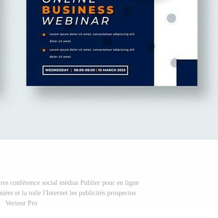
res conférence social médias Publier pour en ligne
re et la toile l'Internet les publicités prospectus
Vecteur Pro