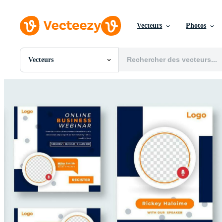
Vecteurs
Photos
Vecteurs
Toutes Images
Photos
PNGs
PSDs
SVGs
Modèles
Vecteurs
Vidéos
Motion graphics
Images Éditoriales
Événements Éditoriaux