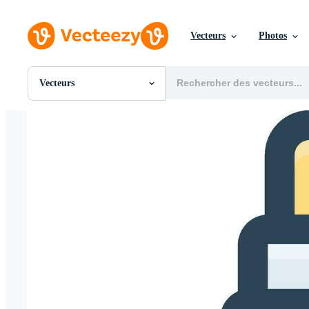
Vecteurs
Photos
Vecteurs
Toutes Images
Photos
PNGs
PSDs
SVGs
Modèles
Vecteurs
Vidéos
Motion graphics
Images Éditoriales
Événements Éditoriaux