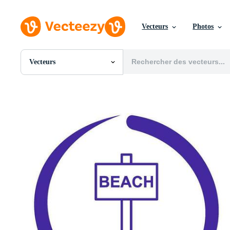
Vecteurs
Photos
Vecteurs
Toutes Images
Photos
PNGs
PSDs
SVGs
Modèles
Vecteurs
Vidéos
Motion graphics
Images Éditoriales
Événements Éditoriaux