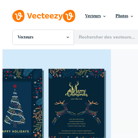
Vecteurs
Photos
Vecteurs
Toutes Images
Photos
PNGs
PSDs
SVGs
Modèles
Vecteurs
Vidéos
Motion graphics
Images Éditoriales
Événements Éditoriaux