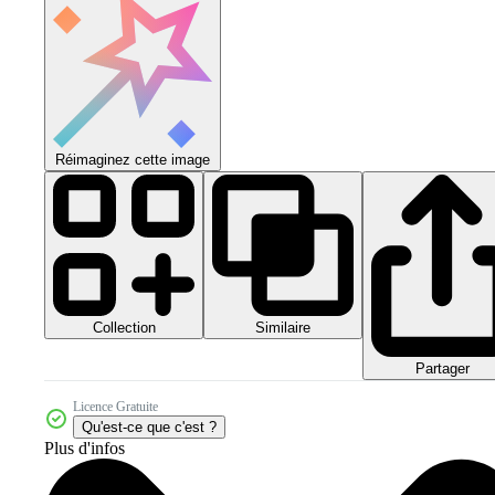
Réimaginez cette image
Collection
Similaire
Partager
Licence Gratuite
Qu'est-ce que c'est ?
Plus d'infos