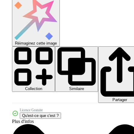
Réimaginez cette image
Collection
Similaire
Partager
Licence Gratuite
Qu'est-ce que c'est ?
Plus d'infos